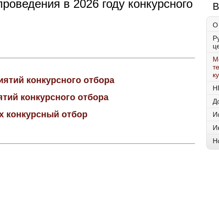
роведения в 2026 году конкурсного
В
О
Р
ц
М
т
к
иятий конкурсного отбора
Н
ятий конкурсного отбора
Д
х конкурсный отбор
И
И
Н