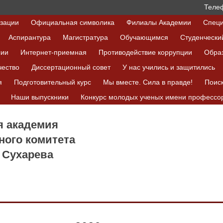
Телеф
изации
Официальная символика
Филиалы Академии
Специ
Аспирантура
Магистратура
Обучающимся
Студенчески
сии
Интернет-приемная
Противодействие коррупции
Обра
чество
Диссертационный совет
У нас учились и защитились
я
Подготовительный курс
Мы вместе. Сила в правде!
Поис
Наши выпускники
Конкурс молодых ученых имени профессор
я академия
ного комитета
 Сухарева