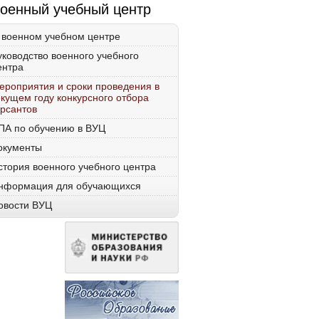
оенный учебный центр
 военном учебном центре
уководство военного учебного
ентра
ероприятия и сроки проведения в
екущем году конкурсного отбора
урсантов
ПА по обучению в ВУЦ
окументы
стория военного учебного центра
нформация для обучающихся
овости ВУЦ