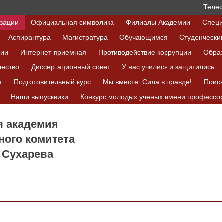
Телеф
изации
Официальная символика
Филиалы Академии
Специ
Аспирантура
Магистратура
Обучающимся
Студенчески
сии
Интернет-приемная
Противодействие коррупции
Обра
чество
Диссертационный совет
У нас учились и защитились
я
Подготовительный курс
Мы вместе. Сила в правде!
Поис
Наши выпускники
Конкурс молодых ученых имени профессор
я академия
ного комитета
 Сухарева