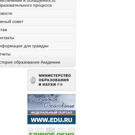
беспечение и оснащенность
бразовательного процесса
овости
ченый совет
став
онтакты
нформация для граждан
тчеты
стория образования Академии