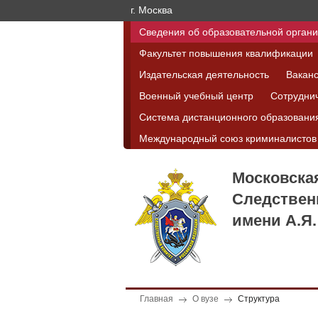
г. Москва
Сведения об образовательной орган
Факультет повышения квалификации
Издательская деятельность
Вакан
Военный учебный центр
Сотрудни
Система дистанционного образовани
Международный союз криминалистов
Московска
Следствен
имени А.Я.
Главная
О вузе
Структура