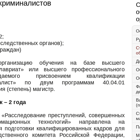
 криминалистов
С
о
о
О
2;
Р
 следственных органов);
С
граждан)
о
Д
 организацию обучения на базе высшего
алавриат» или высшего профессионального
О
ждаемого присвоением квалификации
О
иалист» по двум программам 40.04.01
Ф
 (степень) магистр.
д
В
 – 2 года
(
С
 «Расследование преступлений, совершенных
м
мационных технологий» направлена на
П
ня подготовки квалифицированных кадров для
ственного комитета Российской Федерации,
М