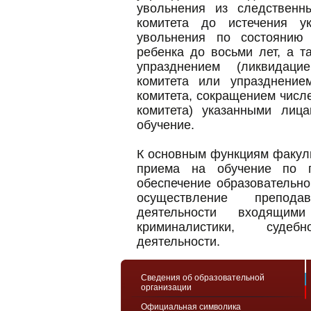
увольнения из следственн
комитета до истечения у
увольнения по состоянию
ребенка до восьми лет, а т
упразднением (ликвидаци
комитета или упразднение
комитета, сокращением числ
комитета) указанными лиц
обучение.
К основным функциям факуль
приема на обучение по п
обеспечение образовательно
осуществление преподав
деятельности входящим
криминалистики, судебн
деятельности.
Сведения об образовательной
организации
Официальная символика