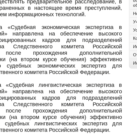
о
ествлять предварительное расследование, в
о
раненных в настоящее время преступлений,
Н
ием информационных технологий.
У
ма «Судебная экономическая экспертиза в
У
ний» направлена на обеспечение высокого
К
фицированных кадров для подразделений
тра Следственного комитета Российской
И
 после прохождения дополнительной
О
ки (на втором курсе обучения) эффективно
И
во судебных экономических экспертиз для
твенного комитета Российской Федерации.
а «Судебная лингвистическая экспертиза в
ний» направлена на обеспечение высокого
фицированных кадров для подразделений
тра Следственного комитета Российской
 после прохождения дополнительной
ки (на втором курсе обучения) эффективно
о судебных лингвистических экспертиз для
твенного комитета Российской Федерации.