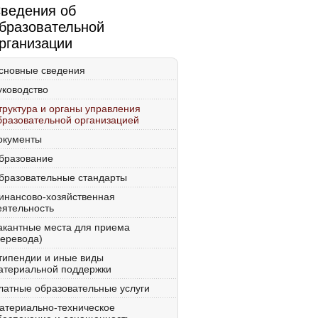
ведения об
бразовательной
рганизации
сновные сведения
уководство
труктура и органы управления
бразовательной организацией
окументы
бразование
бразовательные стандарты
инансово-хозяйственная
еятельность
акантные места для приема
перевода)
типендии и иные виды
атериальной поддержки
латные образовательные услуги
атериально-техническое