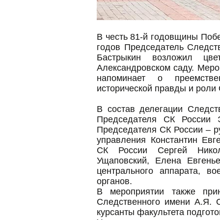
В честь 81-й годовщины Поб
годов Председатель Следст
Бастрыкин возложил цв
Александровском саду. Меро
напоминает о преемстве
исторической правды и роли 
В состав делегации Следст
Председателя СК России Э
Председателя СК России – р
управления Константин Евг
СК России Сергей Никол
Ущаповский, Елена Евгенье
центрального аппарата, во
органов.
В мероприятии также при
Следственного имени А.Я. 
курсанты факультета подгот