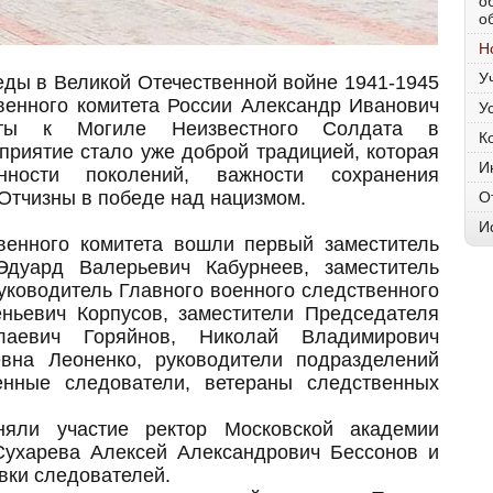
о
о
Н
У
еды в Великой Отечественной войне 1941-1945
венного комитета России Александр Иванович
У
еты к Могиле Неизвестного Солдата в
К
приятие стало уже доброй традицией, которая
И
нности поколений, важности сохранения
Отчизны в победе над нацизмом.
О
И
венного комитета вошли первый заместитель
дуард Валерьевич Кабурнеев, заместитель
уководитель Главного военного следственного
еньевич Корпусов, заместители Председателя
аевич Горяйнов, Николай Владимирович
вна Леоненко, руководители подразделений
енные следователи, ветераны следственных
няли участие ректор Московской академии
Сухарева Алексей Александрович Бессонов и
овки следователей.