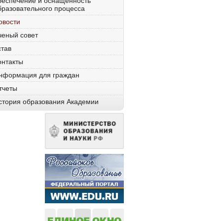
беспечение и оснащенность
бразовательного процесса
овости
ченый совет
став
онтакты
нформация для граждан
тчеты
стория образования Академии