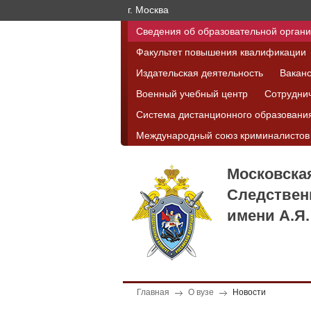
г. Москва
Сведения об образовательной орган
Факультет повышения квалификации
Издательская деятельность
Вакан
Военный учебный центр
Сотрудни
Система дистанционного образовани
Международный союз криминалистов
Московска
Следствен
имени А.Я.
Главная
О вузе
Новости