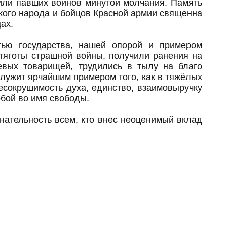
или павших воинов минутой молчания. Память
кого народа и бойцов Красной армии священна
ах.
тью государства, нашей опорой и примером
тяготы страшной войны, получили ранения на
евых товарищей, трудились в тылу на благо
лужит ярчайшим примером того, как в тяжёлых
есокрушимость духа, единство, взаимовыручку
собой во имя свободы.
ательность всем, кто внес неоценимый вклад