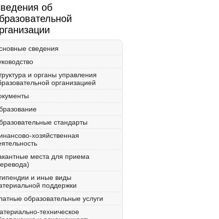
ведения об
бразовательной
рганизации
сновные сведения
уководство
труктура и органы управления
бразовательной организацией
окументы
бразование
бразовательные стандарты
инансово-хозяйственная
еятельность
акантные места для приема
перевода)
типендии и иные виды
атериальной поддержки
латные образовательные услуги
атериально-техническое