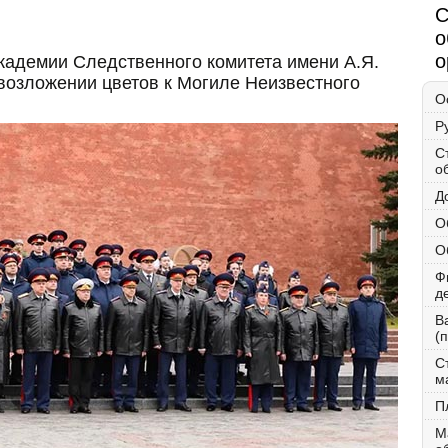
С
о
о
кадемии Следственного комитета имени А.Я.
возложении цветов к Могиле Неизвестного
О
Р
С
о
Д
О
О
Ф
д
В
(
С
м
П
М