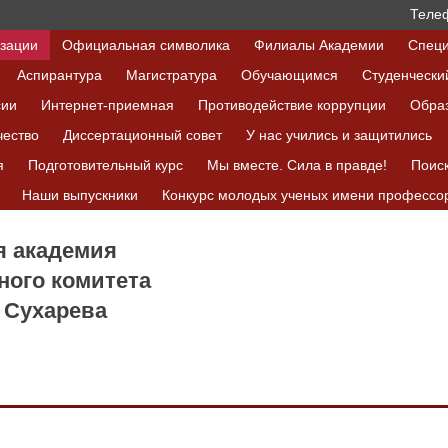
Телеф
изации
Официальная символика
Филиалы Академии
Специ
Аспирантура
Магистратура
Обучающимся
Студенчески
сии
Интернет-приемная
Противодействие коррупции
Обра
чество
Диссертационный совет
У нас учились и защитились
я
Подготовительный курс
Мы вместе. Сила в правде!
Поис
Наши выпускники
Конкурс молодых ученых имени профессор
я академия
ного комитета
 Сухарева