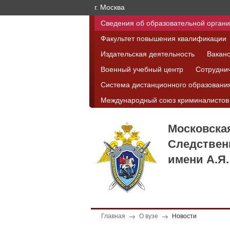
г. Москва
Сведения об образовательной орган
Факультет повышения квалификации
Издательская деятельность
Вакан
Военный учебный центр
Сотрудни
Система дистанционного образовани
Международный союз криминалистов
Московска
Следствен
имени А.Я.
Главная
О вузе
Новости