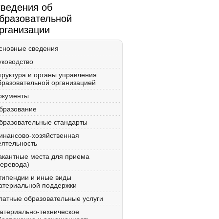
ведения об
бразовательной
рганизации
сновные сведения
уководство
труктура и органы управления
бразовательной организацией
окументы
бразование
бразовательные стандарты
инансово-хозяйственная
еятельность
акантные места для приема
перевода)
типендии и иные виды
атериальной поддержки
латные образовательные услуги
атериально-техническое