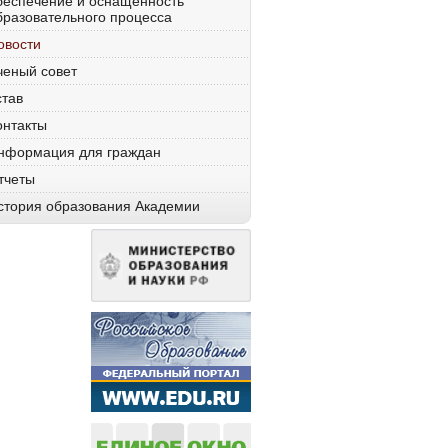
беспечение и оснащенность
бразовательного процесса
овости
ченый совет
став
онтакты
нформация для граждан
тчеты
стория образования Академии