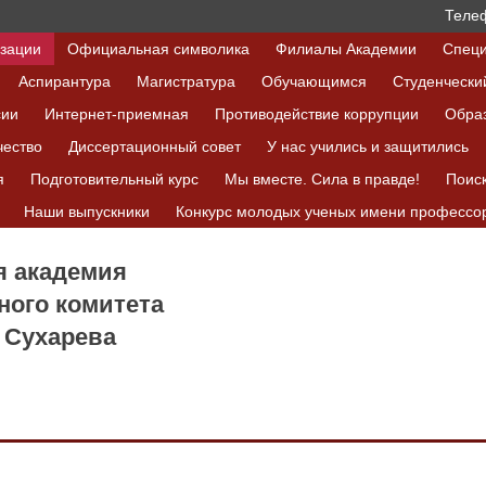
Телеф
изации
Официальная символика
Филиалы Академии
Специ
Аспирантура
Магистратура
Обучающимся
Студенчески
сии
Интернет-приемная
Противодействие коррупции
Обра
чество
Диссертационный совет
У нас учились и защитились
я
Подготовительный курс
Мы вместе. Сила в правде!
Поис
Наши выпускники
Конкурс молодых ученых имени профессор
я академия
ного комитета
 Сухарева