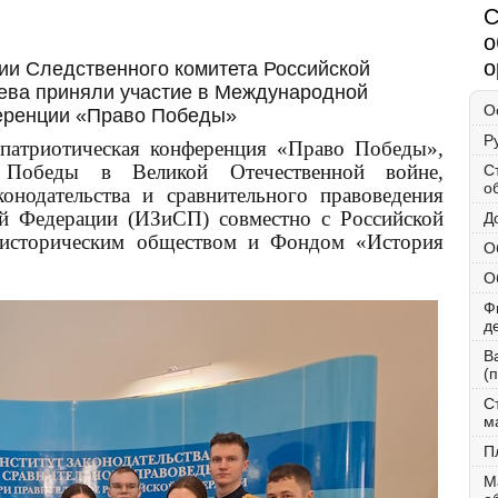
С
о
о
ии Следственного комитета Российской
ева приняли участие в Международной
О
ференции «Право Победы»
Р
патриотическая конференция «Право Победы»,
 Победы в Великой Отечественной войне,
С
о
онодательства и сравнительного правоведения
ой Федерации (ИЗиСП) совместно с Российской
Д
м историческим обществом и Фондом «История
О
О
Ф
д
В
(
С
м
П
М