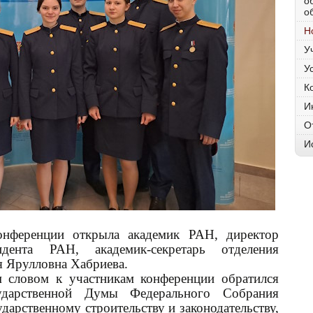
о
о
Н
У
У
К
И
О
И
конференции открыла академик РАН, директор
дента РАН, академик-секретарь отделения
 Ярулловна Хабриева.
м словом к участникам конференции обратился
сударственной Думы Федерального Собрания
дарственному строительству и законодательству,