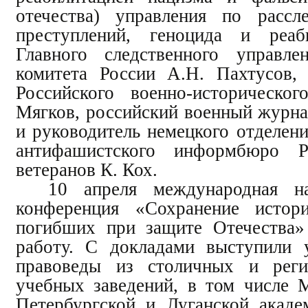
отечества) управления по рассл
преступлений, геноцида и реаб
Главного следственного управле
комитета России А.Н. Пахтусов,
Российского военно-историческо
Мягков, российский военный журна
и руководитель немецкого отделен
антифашистского информбюро Р
ветеранов К. Кох.
10 апреля международная на
конференция «Сохранение истор
погибших при защите Отечества»
работу. С докладами выступили 
правоведы из столичных и рег
учебных заведений, в том числе М
Петербургской и Луганской акаде