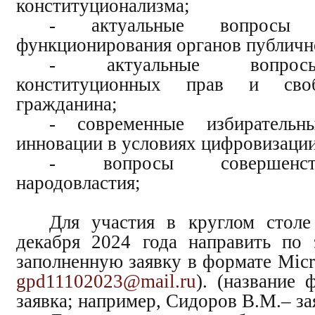
конституционализма;
- актуальные вопросы 
функционирования органов публичн
- актуальные вопросы
конституционных прав и сво
гражданина;
- современные избирательн
инновации в условиях цифровизации
- вопросы совершенст
народовластия;
Для участия в круглом стол
декабря 2024 года
направить по 
заполненную заявку в формате
Micr
gpd
11102023@
mail
.
ru
). (название
заявка; например, Сидоров В.М.– за