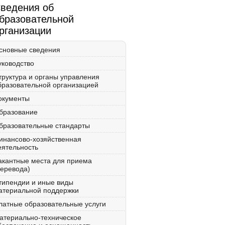
ведения об
бразовательной
рганизации
сновные сведения
уководство
труктура и органы управления
бразовательной организацией
окументы
бразование
бразовательные стандарты
инансово-хозяйственная
еятельность
акантные места для приема
перевода)
типендии и иные виды
атериальной поддержки
латные образовательные услуги
атериально-техническое