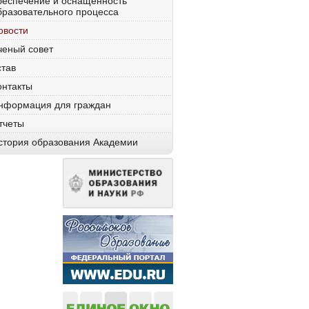
беспечение и оснащенность
бразовательного процесса
овости
ченый совет
став
онтакты
нформация для граждан
тчеты
стория образования Академии