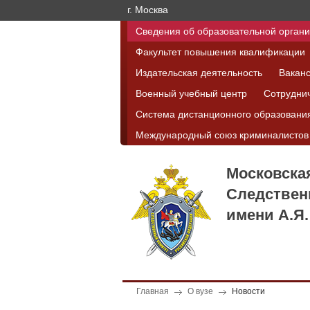
г. Москва
Сведения об образовательной орган
Факультет повышения квалификации
Издательская деятельность
Вакан
Военный учебный центр
Сотрудни
Система дистанционного образовани
Международный союз криминалистов
Московска
Следствен
имени А.Я.
Главная
О вузе
Новости