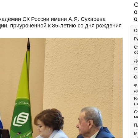
С
о
о
кадемии СК России имени А.Я. Сухарева
ии, приуроченной к 85-летию со дня рождения
О
Р
С
о
Д
О
О
Ф
д
В
(
С
м
П
М