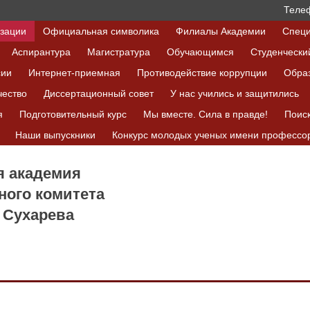
Телеф
изации
Официальная символика
Филиалы Академии
Специ
Аспирантура
Магистратура
Обучающимся
Студенчески
сии
Интернет-приемная
Противодействие коррупции
Обра
чество
Диссертационный совет
У нас учились и защитились
я
Подготовительный курс
Мы вместе. Сила в правде!
Поис
Наши выпускники
Конкурс молодых ученых имени профессор
я академия
ного комитета
 Сухарева