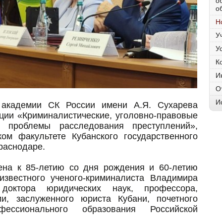
о
о
Н
У
У
К
И
О
И
 академии СК России имени А.Я. Сухарева
ции «Криминалистические, уголовно-правовые
е проблемы расследования преступлений»,
ом факультете Кубанского государственного
Краснодаре.
на к 85-летию со дня рождения и 60-летию
известного ученого-криминалиста Владимира
 доктора юридических наук, профессора,
и, заслуженного юриста Кубани, почетного
ессионального образования Российской